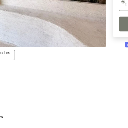
E
es les
am