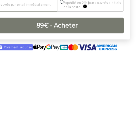
Expédié en 24h jours ouvrés + délais
nvoyée par email immédiatement
de la poste.
89
€
- Acheter