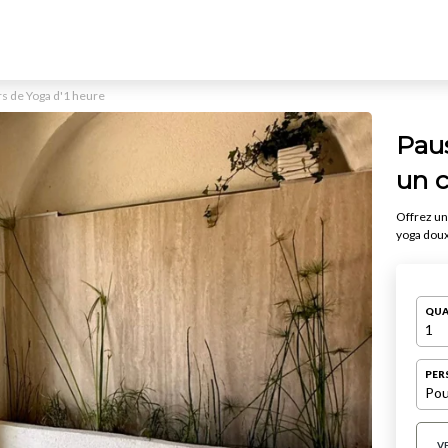
rs de Yoga d'1 heure
Paus
un c
Offrez un
yoga dou
QUA
1
PER
Pou
V