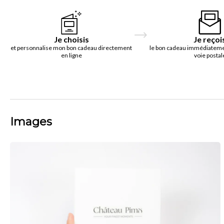
Je choisis
Je reçoi
et personnalise mon bon cadeau directement
le bon cadeau immédiatemen
en ligne
voie postal
Images