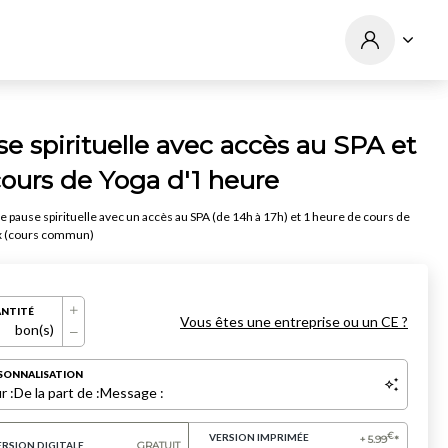
e spirituelle avec accès au SPA et
ours de Yoga d'1 heure
e pause spirituelle avec un accès au SPA (de 14h à 17h) et 1 heure de cours de
x (cours commun)
NTITÉ
Vous êtes une entreprise ou un CE ?
bon(s)
SONNALISATION
r :
De la part de :
Message :
VERSION IMPRIMÉE
€
+
5.99
*
ERSION DIGITALE
GRATUIT