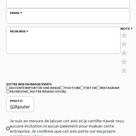
EMAIL
NOTE
MON AVIS
VOTRE AVIS EN IMAGE/VIDÉO
AUCUN
IMPORTER UNE IMAGE
YOUTUBE
TIKTOK
INSTAGRAM
FACEBOOK
AUTRE RÉSEAU SOCIAL
PHOTO
Ajouter
Je suis en mesure de laisser cet avis et je certifie n'avoir reçu
aucune incitation ni aucun paiement pour évaluer cette
entreprise. Je confirme que cet avis porte sur ma propre