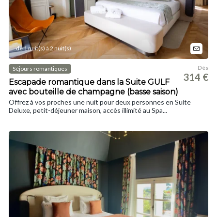
de 1 nuit(s) à 2 nuit(s)
Dès
Séjours romantiques
314 €
Escapade romantique dans la Suite GULF
avec bouteille de champagne (basse saison)
Offrez à vos proches une nuit pour deux personnes en Suite
Deluxe, petit-déjeuner maison, accès illimité au Spa...